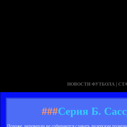
|
НОВОСТИ ФУТБОЛА
СТ
###
Серия Б. Сасс
Похоже, нероверди не собираются сдавать лидерские позици