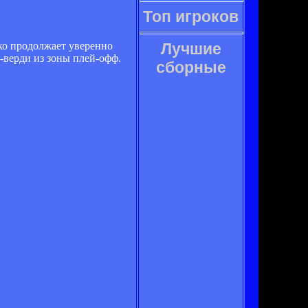
Топ игроков
ко продолжает уверенно
Лучшие
-верди из зоны плей-офф.
сборные