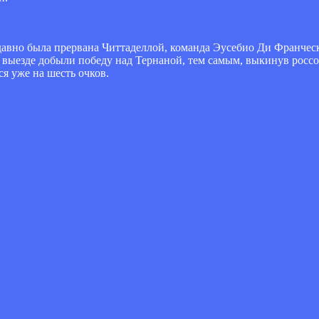
 давно была прервана Читтаделлой, команда Эусебио Ди Франчес
а выезде добыли победу над Тернаной, тем самым, выкинув россо
я уже на шесть очков.