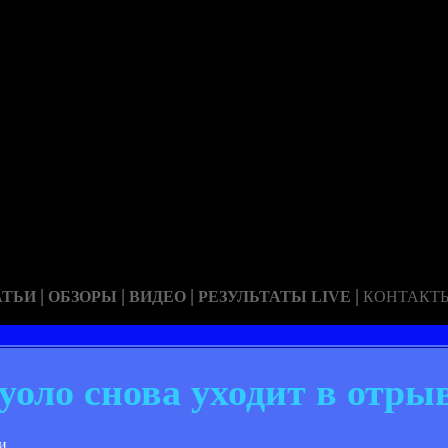
|
|
|
|
АТЬИ
ОБЗОРЫ
ВИДЕО
РЕЗУЛЬТАТЫ LIVE
КОНТАКТ
уоло снова уходит в отры
и.