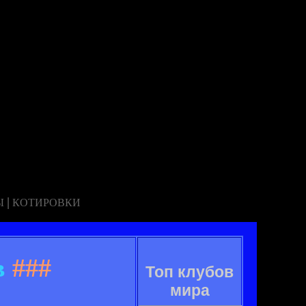
|
Ы
КОТИРОВКИ
в
###
Топ клубов
мира