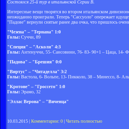
Состоялся 25-й тур в итальянской Серии В.
Интересные вещи творятся во втором итальянском дивизионе.
неожиданно проиграли. Теперь "Сассуоло" опережает идущего
"Падове" вернули снятые ранее два очка, что пришлось очень
"Чезена" – "Тернана" 1:0
Голы:
Суччи, 89
"Специя" – "Асколи" 4:3
Голы:
Антенуччи, 55- Сансовини, 76- 83- 90+1 – Цаца, 14- Ф
"Падова" – "Брешия" 0:0
"Виртус" – "Читаделла" 3:2
Голы:
Вастола, 6- Вольпе, 13- Пикколо, 38 – Минессо, 8- Ал
"Кротоне" – "Гроссето" 1:0
Голы:
Эрамо, 32
"Эллас Верона" – "Виченца"
10.03.2015 |
Комментарии: 0
|
Читать полностью