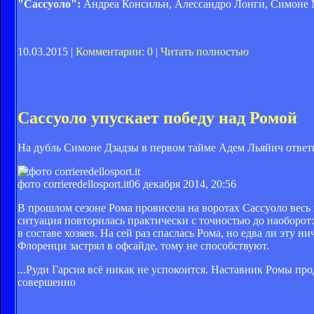
"Сассуоло":
Андреа Консильи, Алессандро Лонги, Симоне 
10.03.2015 |
Комментарии: 0
|
Читать полностью
Сассуоло упускает победу над Ромой
На дубль Симоне Дзадзы в первом тайме Адем Льяйич ответ
фото corrieredellosport.it
06 декабря 2014, 20:56
В прошлом сезоне Рома провисела на воротах Сассуоло весь 
ситуация повторилась практически с точностью до наоборот:
в составе хозяев. На сей раз спаслась Рома, но едва ли эту
Флоренци застрял в офсайде, тому не способствуют.
...Руди Гарсия всё никак не успокоится. Наставник Ромы пр
совершенно