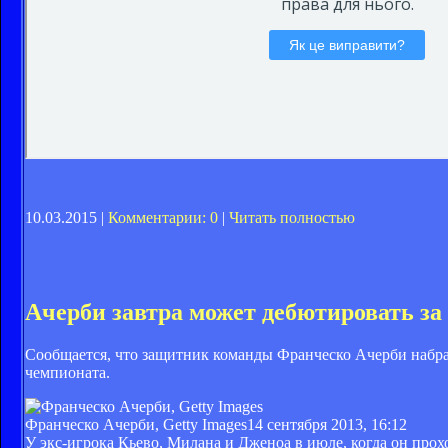
10.03.2015 |
Комментарии: 0
|
Читать полностью
Ачерби завтра может дебютировать за
Сообщается, что защитник команды Франческо Ачерби набра
чемпионата.
Франческо Ачерби, Getty Images
14 сентября 2013, 16:12
У экс-игрока Кьево, Милана и Дженоа в июле, когда он про