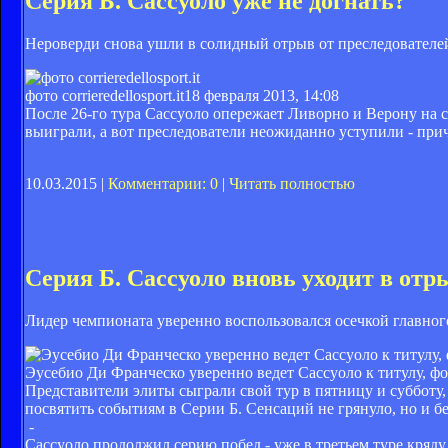
Серия Б. Сассуоло уже не догнать?
Нероверди снова ушли в солидный отрыв от преследователе
фото corrieredellosport.it
18 февраля 2013, 14:08
После 26-го тура Сассуоло опережает Ливорно и Верону на 
выиграли, а вот преследователи неожиданно уступили - при
10.03.2015 |
Комментарии: 0
|
Читать полностью
Серия Б. Сассуоло вновь уходит в отр
Лидер чемпионата уверенно воспользовался осечкой главног
Эусебио Ди Франческо уверенно ведет Сассуоло к титулу, фото 
Представители элиты сыграли свой тур в пятницу и субботу
посвятить событиям в Серии Б. Сенсаций не грянуло, но и бе
-
Сассуоло продолжил серию побед - уже в третьем туре кряду