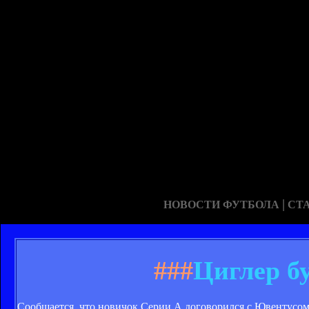
|
НОВОСТИ ФУТБОЛА
СТ
###
Циглер бу
Сообщается, что новичок Серии А договорился с Ювентусом